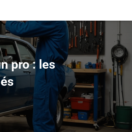
 pro : les
lés