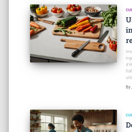
CUI
U
i
r
Ima
ing
d’ê
fid
uti
By
CUI
D