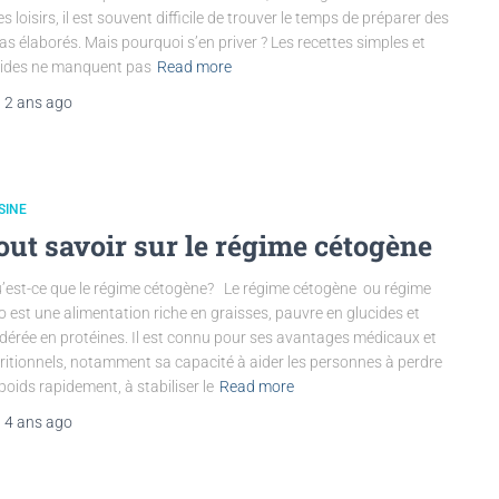
les loisirs, il est souvent difficile de trouver le temps de préparer des
as élaborés. Mais pourquoi s’en priver ? Les recettes simples et
ides ne manquent pas
Read more
,
2 ans
ago
SINE
out savoir sur le régime cétogène
est-ce que le régime cétogène? Le régime cétogène ou régime
o est une alimentation riche en graisses, pauvre en glucides et
érée en protéines. Il est connu pour ses avantages médicaux et
ritionnels, notamment sa capacité à aider les personnes à perdre
poids rapidement, à stabiliser le
Read more
,
4 ans
ago