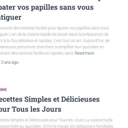
pater vos papilles sans vous
atiguer
ouvrez des recettes faciles pour épater vos papilles sans vous
iguer L’art de la cuisine rapide Se lancer dans la préparation de
ts à la fois délicieux et rapides, c’est tout un art. Aujourd’hui, de
breuses personnes cherchent à simplifier leur quotidien en
sinant des recettes faciles et rapides, sans
Read more
,
2 ans
ago
SINE
ecettes Simples et Délicieuses
our Tous les Jours
ettes Simples et Délicieuses pour Tous les Jours La cuisine facile
 essentielle au quotidien. Entre le travail, les obligations familiales