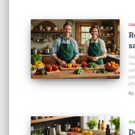
CUI
R
s
Rév
Vou
com
pos
pou
By
CUI
D