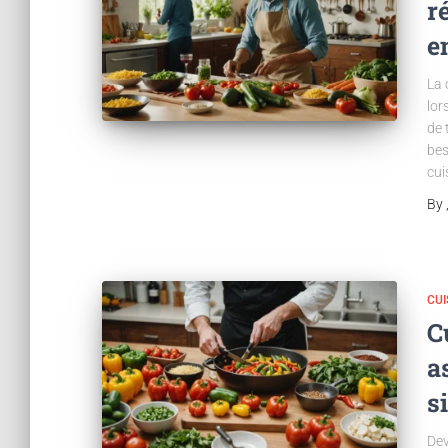
r
e
La 
lor
de 
bes
cui
By
CUI
C
a
s
Dev