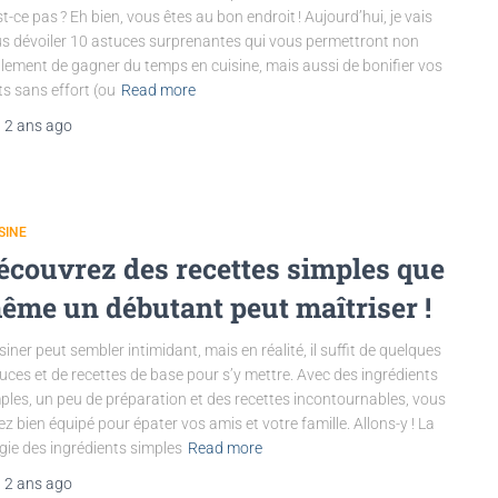
st-ce pas ? Eh bien, vous êtes au bon endroit ! Aujourd’hui, je vais
s dévoiler 10 astuces surprenantes qui vous permettront non
lement de gagner du temps en cuisine, mais aussi de bonifier vos
ts sans effort (ou
Read more
,
2 ans
ago
SINE
écouvrez des recettes simples que
ême un débutant peut maîtriser !
siner peut sembler intimidant, mais en réalité, il suffit de quelques
uces et de recettes de base pour s’y mettre. Avec des ingrédients
ples, un peu de préparation et des recettes incontournables, vous
ez bien équipé pour épater vos amis et votre famille. Allons-y ! La
ie des ingrédients simples
Read more
,
2 ans
ago