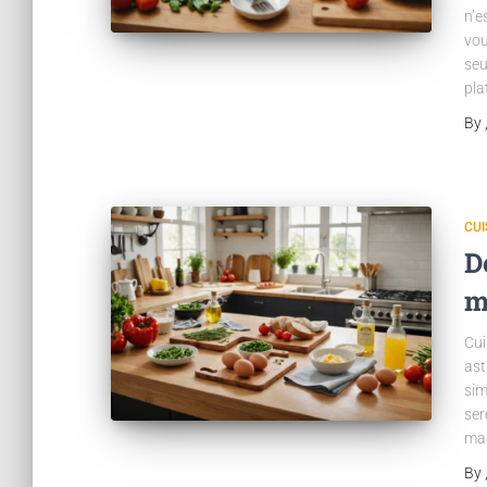
n’e
vou
seu
pla
By
CUI
D
m
Cui
ast
sim
ser
mag
By