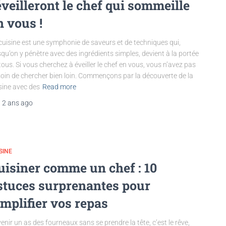
éveilleront le chef qui sommeille
n vous !
cuisine est une symphonie de saveurs et de techniques qui,
squ’on y pénètre avec des ingrédients simples, devient à la portée
tous. Si vous cherchez à éveiller le chef en vous, vous n’avez pas
oin de chercher bien loin. Commençons par la découverte de la
sine avec des
Read more
,
2 ans
ago
SINE
uisiner comme un chef : 10
stuces surprenantes pour
implifier vos repas
enir un as des fourneaux sans se prendre la tête, c’est le rêve,