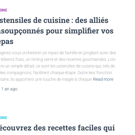
SINE
stensiles de cuisine : des alliés
nsoupçonnés pour simplifier vos
epas
ginez-vous orchestrer un repas de famille en jonglant avec des
rédients frais, un timing serré et des recettes gourmandes. Loin
tre un simple détail, ce sont les ustensiles de cuisine qui, tels de
èles compagnons, facilitent chaque étape. Outre leur fonction
litaire, ils apportent une touche de magie à chaque
Read more
,
1 an
ago
SINE
écouvrez des recettes faciles qui