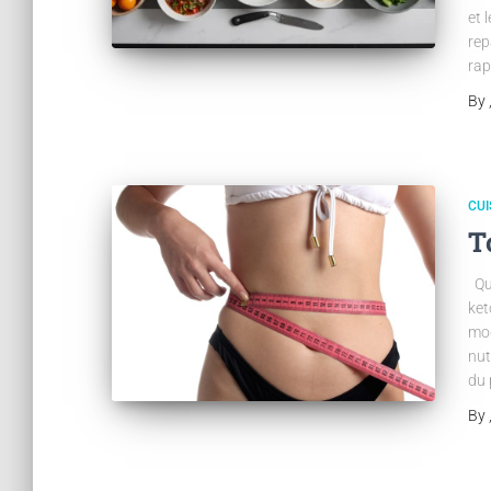
et 
rep
rap
By
CUI
T
Qu’
ket
mod
nut
du 
By