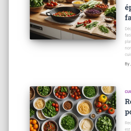
é
f
Déc
fat
pla
nom
cui
By
CUI
R
p
Rec
est