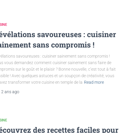
SINE
évélations savoureuses : cuisiner
ainement sans compromis !
élations savoureuses : cuisiner sainement sans compromis !
s vous demandez comment cuisiner sainement sans faire de
promis sur le goût et le plaisir ? Bonne nouvelle, c’est tout à fait
sible ! Avec quelques astuces et un soupçon de créativité, vous
vez transformer votre cuisine en temple de la
Read more
,
2 ans
ago
SINE
écouvrez des recettes faciles pour