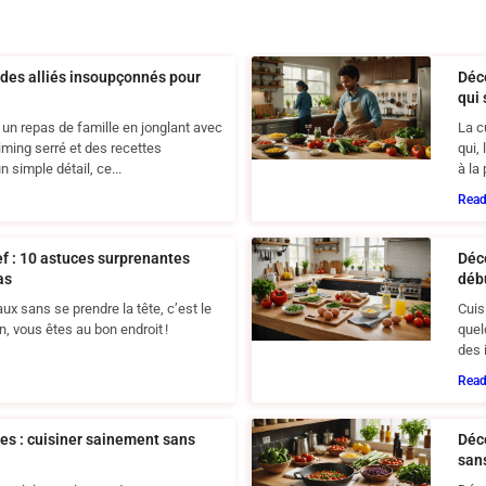
: des alliés insoupçonnés pour
Déco
qui
un repas de famille en jonglant avec
La c
timing serré et des recettes
qui,
 simple détail, ce...
à la 
Rea
f : 10 astuces surprenantes
Déc
as
débu
x sans se prendre la tête, c’est le
Cuis
n, vous êtes au bon endroit !
quel
des 
Rea
es : cuisiner sainement sans
Déco
san