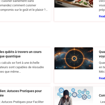
: cuisiner sainement sans
Déco
demandez comment cuisiner
vous
mpromis sur le goût et le plaisir ?...
prépa
Rea
es qubits à travers un cours
Qua
ique quantique
voy
calculs se font à une échelle
Quan
nateurs sont capables de résoudre
en t
xes que même...
Méca
Rea
dien: Astuces Pratiques pour
née
Com
: Astuces Pratiques pour Faciliter
Les 