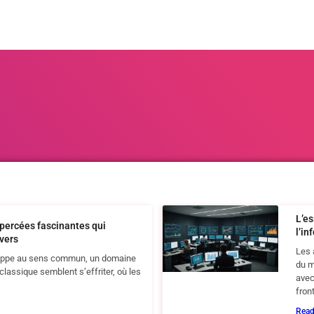
L’e
percées fascinantes qui
l’i
ivers
Les 
chappe au sens commun, un domaine
du m
 classique semblent s’effriter, où les
avec
front
Rea