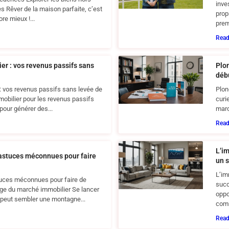
inve
s Rêver de la maison parfaite, c’est
prop
ore mieux !...
prem
Rea
ier : vos revenus passifs sans
Plon
débu
 : vos revenus passifs sans levée de
Plon
immobilier pour les revenus passifs
curi
 pour générer des...
marc
Rea
L’im
 astuces méconnues pour faire
un 
L’im
stuces méconnues pour faire de
succ
ge du marché immobilier Se lancer
oppo
 peut sembler une montagne...
com
Rea