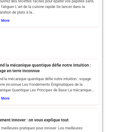
uvrez des recettes faciles pour épater vos papilles sans
 fatiguer L’art de la cuisine rapide Se lancer dans la
ration de plats à la...
d More
nd la mécanique quantique défie notre intuition :
age en terre inconnue
d la mécanique quantique défie notre intuition : voyage
erre inconnue Les Fondements Énigmatiques de la
nique Quantique Les Principes de Base La mécanique...
d More
ment innover : on vous explique tout
meilleures pratiques pour innover Les meilleures