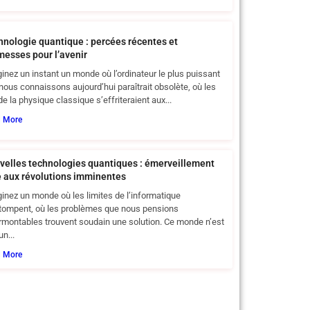
hnologie quantique : percées récentes et
messes pour l’avenir
inez un instant un monde où l’ordinateur le plus puissant
nous connaissons aujourd’hui paraîtrait obsolète, où les
 de la physique classique s’effriteraient aux...
d More
velles technologies quantiques : émerveillement
e aux révolutions imminentes
inez un monde où les limites de l’informatique
tompent, où les problèmes que nous pensions
rmontables trouvent soudain une solution. Ce monde n’est
un...
d More