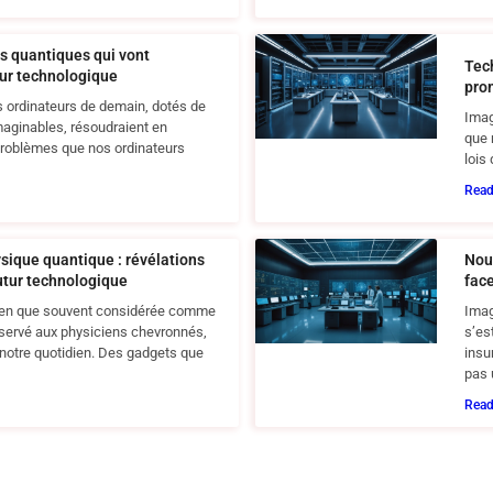
s quantiques qui vont
Tec
tur technologique
pro
 ordinateurs de demain, dotés de
Imag
maginables, résoudraient en
que 
roblèmes que nos ordinateurs
lois
Rea
sique quantique : révélations
Nou
utur technologique
fac
bien que souvent considérée comme
Imag
servé aux physiciens chevronnés,
s’es
notre quotidien. Des gadgets que
insu
pas 
Rea