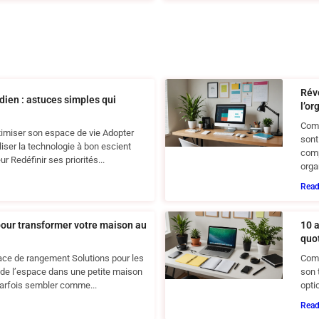
Révé
dien : astuces simples qui
l’or
Comp
ptimiser son espace de vie Adopter
sont
liser la technologie à bon escient
comp
eur Redéfinir ses priorités...
orga
Rea
pour transformer votre maison au
10 
quo
ce de rangement Solutions pour les
Comp
 de l’espace dans une petite maison
son 
arfois sembler comme...
opti
Rea