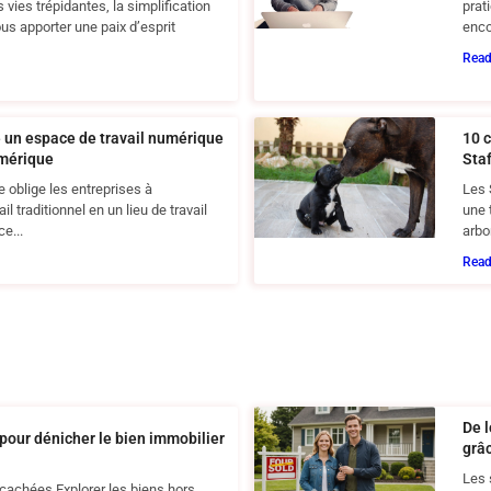
ies trépidantes, la simplification
prat
us apporter une paix d’esprit
enco
Rea
e un espace de travail numérique
10 
umérique
Sta
 oblige les entreprises à
Les 
il traditionnel en un lieu de travail
une 
e...
arbo
Rea
De l
pour dénicher le bien immobilier
grâc
Les 
cachées Explorer les biens hors