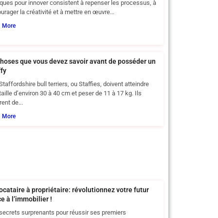
iques pour innover consistent à repenser les processus, à
urager la créativité et à mettre en œuvre...
d More
choses que vous devez savoir avant de posséder un
ffy
Staffordshire bull terriers, ou Staffies, doivent atteindre
taille d’environ 30 à 40 cm et peser de 11 à 17 kg. Ils
rent de...
d More
ocataire à propriétaire: révolutionnez votre futur
e à l’immobilier !
secrets surprenants pour réussir ses premiers