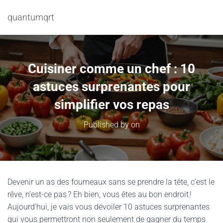
quantumqrt
Cuisiner comme un chef : 10
astuces surprenantes pour
simplifier vos repas
Published by
on
Devenir un as des fourneaux sans se prendre la tête, c’est le
rêve, n’est-ce pas ? Eh bien, vous êtes au bon endroit !
Aujourd’hui, je vais vous dévoiler 10 astuces surprenantes
qui vous permettront non seulement de gagner du temps