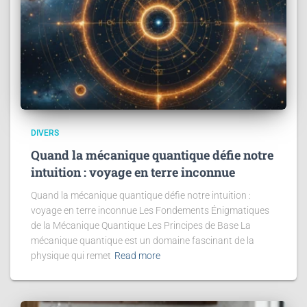
DIVERS
Quand la mécanique quantique défie notre
intuition : voyage en terre inconnue
Quand la mécanique quantique défie notre intuition :
voyage en terre inconnue Les Fondements Énigmatiques
de la Mécanique Quantique Les Principes de Base La
mécanique quantique est un domaine fascinant de la
physique qui remet
Read more